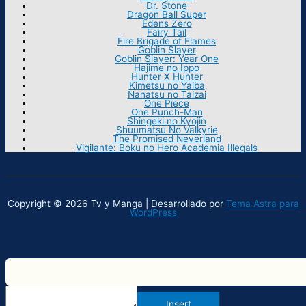
Dr. Stone
Dragon Ball Super
Edens Zero
Fairy Tail
Fire Brigade of Flames
Goblin Slayer
Goblin Slayer: Year One
Hajime no Ippo
Hunter X Hunter
Kimetsu no Yaiba
Nanatsu no Taizai
One Piece
One Punch-Man
Shingeki no Kyojin
Shuumatsu No Valkyrie
The Promised Neverland
Vigilante: Boku no Hero Academia Illegals
Copyright © 2026 Tv y Manga | Desarrollado por
Tema Astra para
WordPress
Insert