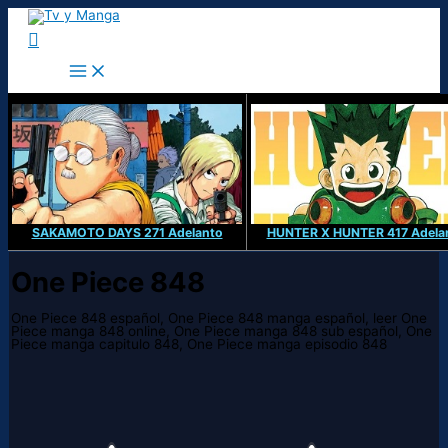
Ir
al
Buscar
contenido
SAKAMOTO DAYS 271 Adelanto
HUNTER X HUNTER 417 Adela
One Piece 848
One Piece 848 español, One Piece 848 manga español, leer One
Piece manga 848 online, One Piece manga 848 sub español, One
Piece manga capitulo 848, One Piece manga episodio 848