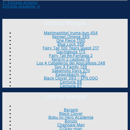
←
Entrada anterior
Entrada siguiente
→
Últimos Mangas
Mairimashita! Iruma-kun 454
Kengan Omega 365
One Piece 1190
Blue Lock 356
Fairy Tail 100 Years Quest 217
Gachiakuta 173
Fairy Tail Re:Fantasia 2
Kenichi 2 capitulo 19
Los 4 Caballeros del Apocalipsis 248
Spy X Family 139
Sakamoto Days 270
Kagurabachi 127
Black Clover 393 – EPILOGO
Centuria 98
Centuria 97
Lista de Mangas
Berserk
Black Clover
Boku no Hero Academia
Boruto
Chainsaw Man
D.Gray-man