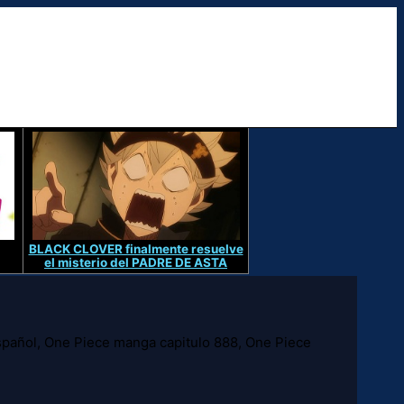
BLACK CLOVER finalmente resuelve
el misterio del PADRE DE ASTA
pañol, One Piece manga capitulo 888, One Piece