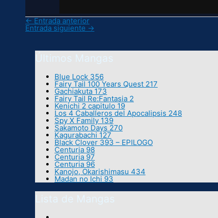
←
Entrada anterior
Entrada siguiente
→
Últimos Mangas
Blue Lock 356
Fairy Tail 100 Years Quest 217
Gachiakuta 173
Fairy Tail Re:Fantasia 2
Kenichi 2 capitulo 19
Los 4 Caballeros del Apocalipsis 248
Spy X Family 139
Sakamoto Days 270
Kagurabachi 127
Black Clover 393 – EPILOGO
Centuria 98
Centuria 97
Centuria 96
Kanojo, Okarishimasu 434
Madan no Ichi 93
Lista de Mangas