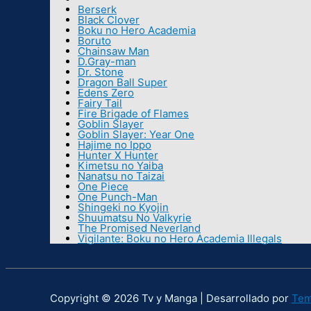
Berserk
Black Clover
Boku no Hero Academia
Boruto
Chainsaw Man
D.Gray-man
Dr. Stone
Dragon Ball Super
Edens Zero
Fairy Tail
Fire Brigade of Flames
Goblin Slayer
Goblin Slayer: Year One
Hajime no Ippo
Hunter X Hunter
Kimetsu no Yaiba
Nanatsu no Taizai
One Piece
One Punch-Man
Shingeki no Kyojin
Shuumatsu No Valkyrie
The Promised Neverland
Vigilante: Boku no Hero Academia Illegals
Copyright © 2026 Tv y Manga | Desarrollado por
Tem