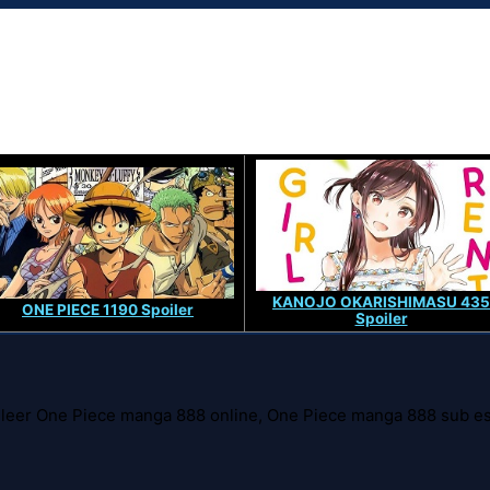
KANOJO OKARISHIMASU 435
ONE PIECE 1190 Spoiler
Spoiler
leer One Piece manga 888 online, One Piece manga 888 sub es