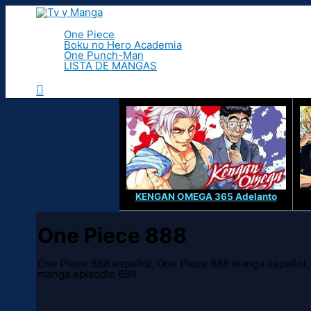
Ir
al
contenido
One Piece
Boku no Hero Academia
One Punch-Man
LISTA DE MANGAS
Buscar
KENGAN OMEGA 365 Adelanto
One Piece 888
One Piece 888 español, One Piece 888 manga español, 
manga episodio 888