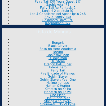
Fairy Tail 100 Years Quest 217
Gachiakuta 173
Fairy Tail Re:Fantasia 2
Kenichi 2 capitulo 19
Los 4 Caballeros del Apocalipsis 248
Spy X Family 139
Sakamoto Days 270
Kagurabachi 127
Lista de Mangas
Berserk
Black Clover
Boku no Hero Academia
Boruto
Chainsaw Man
D.Gray-man
Dr. Stone
Dragon Ball Super
Edens Zero
Fairy Tail
Fire Brigade of Flames
Goblin Slayer
Goblin Slayer: Year One
Hajime no Ippo
Hunter X Hunter
Kimetsu no Yaiba
Nanatsu no Taizai
One Piece
One Punch-Man
Shingeki no Kyojin
Shuumatsu No Valkyrie