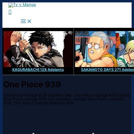
Ir
al
Buscar
contenido
KAGURABACHI 128 Adelanto
SAKAMOTO DAYS 271 Adelan
One Piece 939
One Piece manga 939 español, leer One Piece manga 939 online,
One Piece manga 939 sub español, manga One Piece capitulo
939, One Piece manga episodio 939