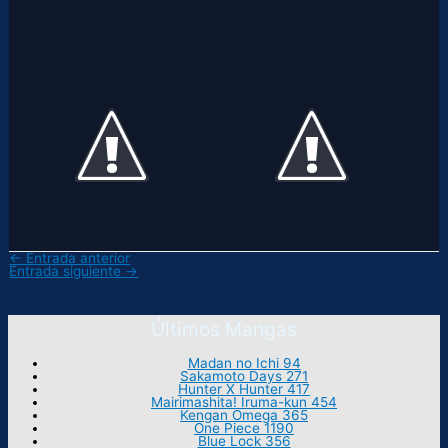
←
Entrada anterior
Entrada siguiente
→
Últimos Mangas
Madan no Ichi 94
Sakamoto Days 271
Hunter X Hunter 417
Mairimashita! Iruma-kun 454
Kengan Omega 365
One Piece 1190
Blue Lock 356