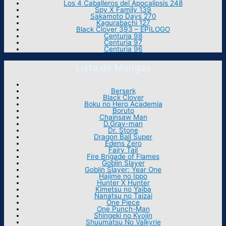
Los 4 Caballeros del Apocalipsis 248
Spy X Family 139
Sakamoto Days 270
Kagurabachi 127
Black Clover 393 – EPILOGO
Centuria 98
Centuria 97
Centuria 96
Lista de Mangas
Berserk
Black Clover
Boku no Hero Academia
Boruto
Chainsaw Man
D.Gray-man
Dr. Stone
Dragon Ball Super
Edens Zero
Fairy Tail
Fire Brigade of Flames
Goblin Slayer
Goblin Slayer: Year One
Hajime no Ippo
Hunter X Hunter
Kimetsu no Yaiba
Nanatsu no Taizai
One Piece
One Punch-Man
Shingeki no Kyojin
Shuumatsu No Valkyrie