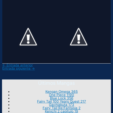
←
Entrada anterior
Entrada siguiente
→
Últimos Mangas
Kengan Omega 365
One Piece 1190
Blue Lock 356
Fairy Tail 100 Years Quest 217
Gachiakuta 173
Fairy Tail Re:Fantasia 2
Kenichi 2 capitulo 19