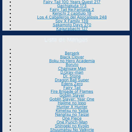
Fairy Tail 100 Years Quest 217
Gachiakuta 173
Fairy Tail Re:Fantasia 2
Kenichi 2 capitulo 19
Los 4 Caballeros del Apocalipsis 248
Spy X Family 139
Sakamoto Days 270
Kagurabachi 127
Lista de Mangas
Berserk
Black Clover
Boku no Hero Academia
Boruto
Chainsaw Man
D.Gray-man
Dr. Stone
Dragon Ball Super
Edens Zero
Fairy Tail
Fire Brigade of Flames
Goblin Slayer
Goblin Slayer: Year One
Hajime no Ippo
Hunter X Hunter
Kimetsu no Yaiba
Nanatsu no Taizai
One Piece
One Punch-Man
Shingeki no Kyojin
Shuumatsu No Valkyrie