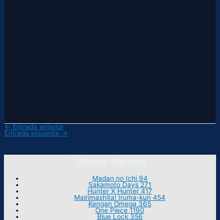
←
Entrada anterior
Entrada siguiente
→
Últimos Mangas
Madan no Ichi 94
Sakamoto Days 271
Hunter X Hunter 417
Mairimashita! Iruma-kun 454
Kengan Omega 365
One Piece 1190
Blue Lock 356