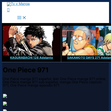
Ir
al
Buscar
contenido
KAGURABACHI 128 Adelanto
SAKAMOTO DAYS 271 Adelan
One Piece 971
One Piece manga 971 español, leer One Piece manga 971 online,
One Piece manga 971 sub español, manga One Piece capitulo
971, One Piece manga episodio 971