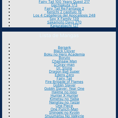
Fairy Tail 100 Years Quest 217
Gachiakuta 173
Fairy Tail Re:Fantasia 2
Kenichi 2 capitulo 19
Los 4 Caballeros del Apocalipsis 248
Spy X Family 139
Sakamoto Days 270
Kagurabachi 127
Lista de Mangas
Berserk
Black Clover
Boku no Hero Academia
Boruto
Chainsaw Man
D.Gray-man
Dr. Stone
Dragon Ball Super
Edens Zero
Fairy Tail
Fire Brigade of Flames
Goblin Slayer
Goblin Slayer: Year One
Hajime no Ippo
Hunter X Hunter
Kimetsu no Yaiba
Nanatsu no Taizai
One Piece
One Punch-Man
Shingeki no Kyojin
Shuumatsu No Valkyrie