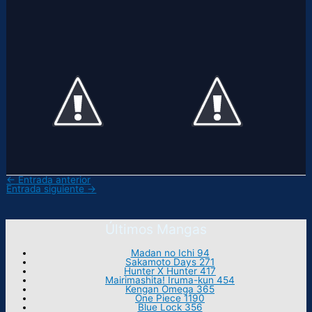
←
Entrada anterior
Entrada siguiente
→
Últimos Mangas
Madan no Ichi 94
Sakamoto Days 271
Hunter X Hunter 417
Mairimashita! Iruma-kun 454
Kengan Omega 365
One Piece 1190
Blue Lock 356