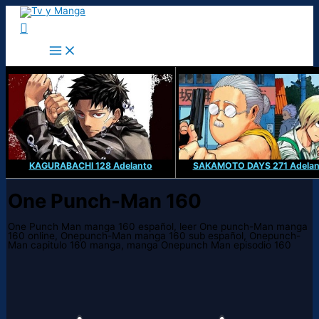
Ir
al
Buscar
contenido
KAGURABACHI 128 Adelanto
SAKAMOTO DAYS 271 Adelan
One Punch-Man 160
One Punch Man manga 160 español, leer One punch-Man manga
160 online, Onepunch-Man manga 160 sub español, Onepunch-
Man capitulo 160 manga, manga Onepunch Man episodio 160