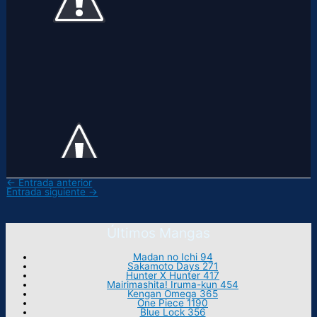
←
Entrada anterior
Entrada siguiente
→
Últimos Mangas
Madan no Ichi 94
Sakamoto Days 271
Hunter X Hunter 417
Mairimashita! Iruma-kun 454
Kengan Omega 365
One Piece 1190
Blue Lock 356