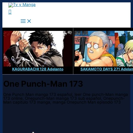
Ir
al
Buscar
contenido
KAGURABACHI 128 Adelanto
SAKAMOTO DAYS 271 Adelan
One Punch-Man 173
One Punch Man manga 173 español, leer One punch-Man manga
173 online, Onepunch-Man manga 173 sub español, Onepunch-
Man capitulo 173 manga, manga Onepunch Man episodio 173