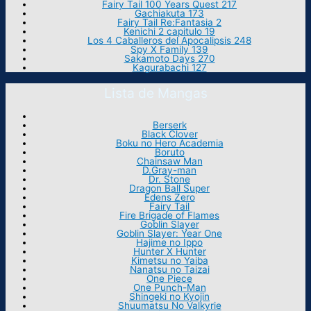
Fairy Tail 100 Years Quest 217
Gachiakuta 173
Fairy Tail Re:Fantasia 2
Kenichi 2 capitulo 19
Los 4 Caballeros del Apocalipsis 248
Spy X Family 139
Sakamoto Days 270
Kagurabachi 127
Lista de Mangas
Berserk
Black Clover
Boku no Hero Academia
Boruto
Chainsaw Man
D.Gray-man
Dr. Stone
Dragon Ball Super
Edens Zero
Fairy Tail
Fire Brigade of Flames
Goblin Slayer
Goblin Slayer: Year One
Hajime no Ippo
Hunter X Hunter
Kimetsu no Yaiba
Nanatsu no Taizai
One Piece
One Punch-Man
Shingeki no Kyojin
Shuumatsu No Valkyrie