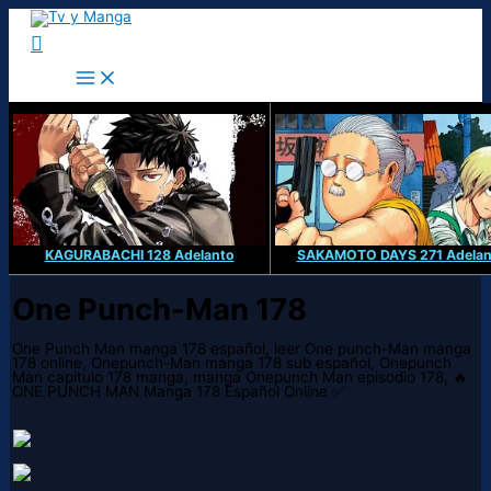
Ir
al
Buscar
contenido
KAGURABACHI 128 Adelanto
SAKAMOTO DAYS 271 Adelan
One Punch-Man 178
One Punch Man manga 178 español, leer One punch-Man manga
178 online, Onepunch-Man manga 178 sub español, Onepunch
Man capitulo 178 manga, manga Onepunch Man episodio 178, 🔥
ONE PUNCH MAN Manga 178 Español Online ✅