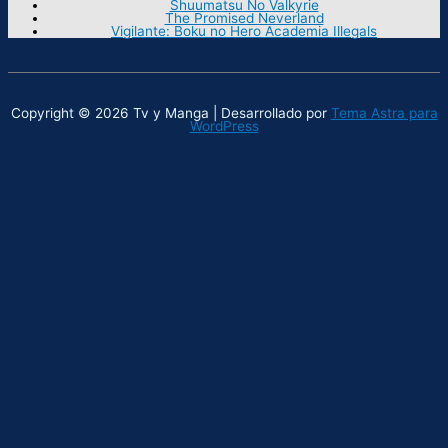
Shuumatsu No Valkyrie
The Promised Neverland
Vigilante: Boku no Hero Academia Illegals
Copyright © 2026 Tv y Manga | Desarrollado por
Tema Astra para
WordPress