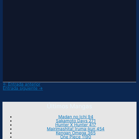
←
Entrada anterior
Entrada siguiente
→
Últimos Mangas
Madan no Ichi 94
Sakamoto Days 271
Hunter X Hunter 417
Mairimashita! Iruma-kun 454
Kengan Omega 365
One Piece 1190