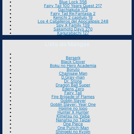
Blue Lock 356
Fairy Tail 100 Years Quest 217
Gachiakuta 173
Fairy Tail Re:Fantasia 2
Kenichi 2 capitulo 19
Los 4 Caballeros del Apocalipsis 248
Spy X Family 139
Sakamoto Days 270
Kagurabachi 127
Lista de Mangas
Berserk
Black Clover
Boku no Hero Academia
Boruto
Chainsaw Man
D.Gray-man
Dr. Stone
Dragon Ball Super
Edens Zero
Fairy Tail
Fire Brigade of Flames
Goblin Slayer
Goblin Slayer: Year One
Hajime no Ippo
Hunter X Hunter
Kimetsu no Yaiba
Nanatsu no Taizai
One Piece
One Punch-Man
Shingeki no Kyojin