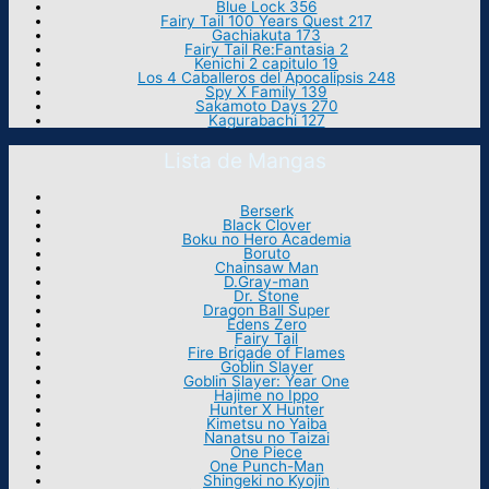
Blue Lock 356
Fairy Tail 100 Years Quest 217
Gachiakuta 173
Fairy Tail Re:Fantasia 2
Kenichi 2 capitulo 19
Los 4 Caballeros del Apocalipsis 248
Spy X Family 139
Sakamoto Days 270
Kagurabachi 127
Lista de Mangas
Berserk
Black Clover
Boku no Hero Academia
Boruto
Chainsaw Man
D.Gray-man
Dr. Stone
Dragon Ball Super
Edens Zero
Fairy Tail
Fire Brigade of Flames
Goblin Slayer
Goblin Slayer: Year One
Hajime no Ippo
Hunter X Hunter
Kimetsu no Yaiba
Nanatsu no Taizai
One Piece
One Punch-Man
Shingeki no Kyojin