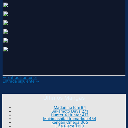
←
Entrada anterior
Entrada siguiente
→
Últimos Mangas
Madan no Ichi 94
Sakamoto Days 271
Hunter X Hunter 417
Mairimashita! Iruma-kun 454
Kengan Omega 365
One Piece 1190