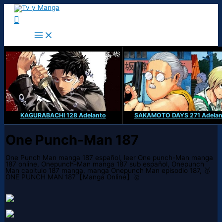
Ir
al
Buscar
contenido
KAGURABACHI 128 Adelanto
SAKAMOTO DAYS 271 Adelan
One Punch-Man 187
One Punch Man manga 187 español, leer One punch-Man manga
187 online, Onepunch-Man manga 187 sub español, Onepunch
Man capitulo 187 manga, manga Onepunch Man episodio 187, 🥇
ONE PUNCH MAN 187【Manga Online】🥇