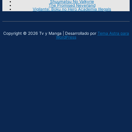
Shuumatsu No Valkyrie
The Promised Neverland
Vigilante: Boku no Hero Academia Illegals
Copyright © 2026 Tv y Manga | Desarrollado por
Tema Astra para
WordPress