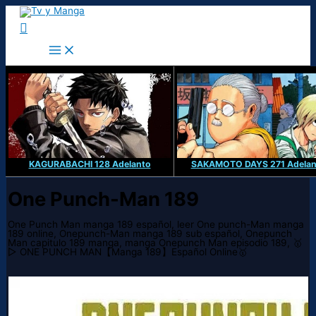
Ir
al
Buscar
contenido
KAGURABACHI 128 Adelanto
SAKAMOTO DAYS 271 Adelan
One Punch-Man 189
One Punch Man manga 189 español, leer One punch-Man manga
189 online, Onepunch-Man manga 189 sub español, Onepunch
Man capitulo 189 manga, manga Onepunch Man episodio 189, 🥇
▷ ONE PUNCH MAN【Manga 189】Español Online🥇