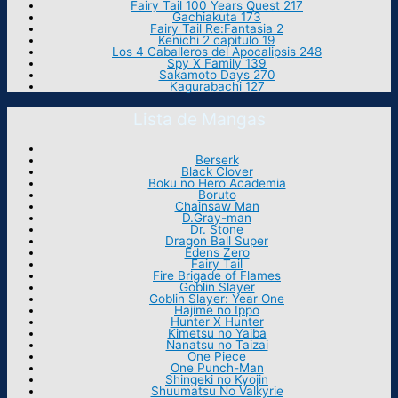
Fairy Tail 100 Years Quest 217
Gachiakuta 173
Fairy Tail Re:Fantasia 2
Kenichi 2 capitulo 19
Los 4 Caballeros del Apocalipsis 248
Spy X Family 139
Sakamoto Days 270
Kagurabachi 127
Lista de Mangas
Berserk
Black Clover
Boku no Hero Academia
Boruto
Chainsaw Man
D.Gray-man
Dr. Stone
Dragon Ball Super
Edens Zero
Fairy Tail
Fire Brigade of Flames
Goblin Slayer
Goblin Slayer: Year One
Hajime no Ippo
Hunter X Hunter
Kimetsu no Yaiba
Nanatsu no Taizai
One Piece
One Punch-Man
Shingeki no Kyojin
Shuumatsu No Valkyrie