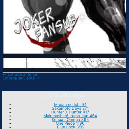
←
Entrada anterior
Entrada siguiente
→
Últimos Mangas
Madan no Ichi 94
Sakamoto Days 271
Hunter X Hunter 417
Mairimashita! Iruma-kun 454
Kengan Omega 365
One Piece 1190
Blue Lock 356