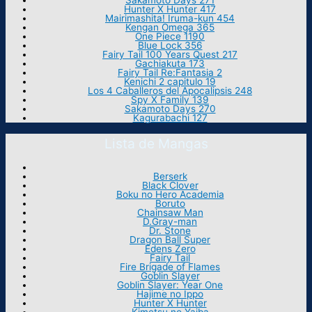
Sakamoto Days 271
Hunter X Hunter 417
Mairimashita! Iruma-kun 454
Kengan Omega 365
One Piece 1190
Blue Lock 356
Fairy Tail 100 Years Quest 217
Gachiakuta 173
Fairy Tail Re:Fantasia 2
Kenichi 2 capitulo 19
Los 4 Caballeros del Apocalipsis 248
Spy X Family 139
Sakamoto Days 270
Kagurabachi 127
Lista de Mangas
Berserk
Black Clover
Boku no Hero Academia
Boruto
Chainsaw Man
D.Gray-man
Dr. Stone
Dragon Ball Super
Edens Zero
Fairy Tail
Fire Brigade of Flames
Goblin Slayer
Goblin Slayer: Year One
Hajime no Ippo
Hunter X Hunter
Kimetsu no Yaiba