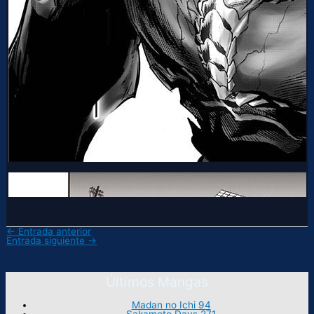
←
Entrada anterior
Entrada siguiente
→
Últimos Mangas
Madan no Ichi 94