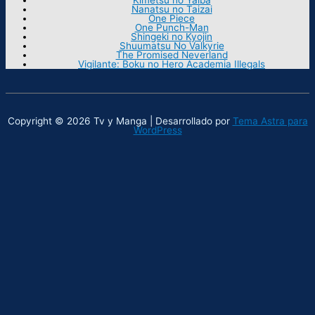
Nanatsu no Taizai
One Piece
One Punch-Man
Shingeki no Kyojin
Shuumatsu No Valkyrie
The Promised Neverland
Vigilante: Boku no Hero Academia Illegals
Copyright © 2026 Tv y Manga | Desarrollado por
Tema Astra para
WordPress