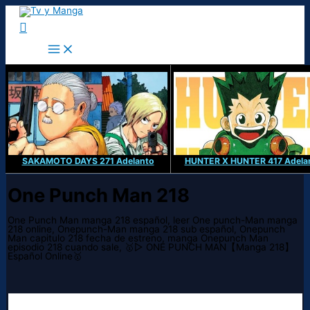
Ir
al
Buscar
contenido
SAKAMOTO DAYS 271 Adelanto
HUNTER X HUNTER 417 Adela
One Punch Man 218
One Punch Man manga 218 español, leer One punch-Man manga
218 online, Onepunch-Man manga 218 sub español, Onepunch
Man capitulo 218 fecha de estreno, manga Onepunch Man
episodio 218 cuando sale, 🥇▷ ONE PUNCH MAN【Manga 218】
Español Online🥇