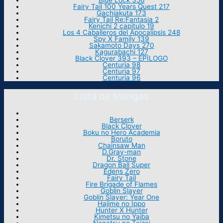
Blue Lock 356
Fairy Tail 100 Years Quest 217
Gachiakuta 173
Fairy Tail Re:Fantasia 2
Kenichi 2 capitulo 19
Los 4 Caballeros del Apocalipsis 248
Spy X Family 139
Sakamoto Days 270
Kagurabachi 127
Black Clover 393 – EPILOGO
Centuria 98
Centuria 97
Centuria 96
Lista de Mangas
Berserk
Black Clover
Boku no Hero Academia
Boruto
Chainsaw Man
D.Gray-man
Dr. Stone
Dragon Ball Super
Edens Zero
Fairy Tail
Fire Brigade of Flames
Goblin Slayer
Goblin Slayer: Year One
Hajime no Ippo
Hunter X Hunter
Kimetsu no Yaiba
Nanatsu no Taizai