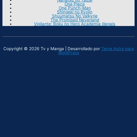
One Piece
One Punch-Man
Shingeki no Kyojin
Shuumatsu No Valkyrie
The Promised Neverland
Vigilante: Boku no Hero Academia Illegals
Copyright © 2026 Tv y Manga | Desarrollado por
Tema Astra para
WordPress