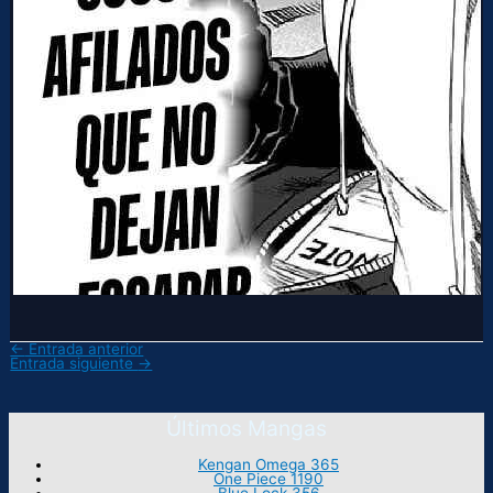
←
Entrada anterior
Entrada siguiente
→
Últimos Mangas
Kengan Omega 365
One Piece 1190