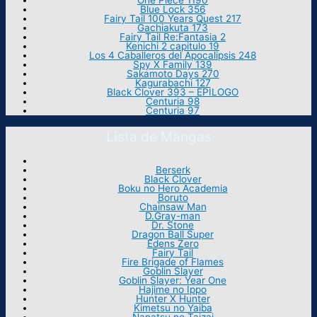
One Piece 1190
Blue Lock 356
Fairy Tail 100 Years Quest 217
Gachiakuta 173
Fairy Tail Re:Fantasia 2
Kenichi 2 capitulo 19
Los 4 Caballeros del Apocalipsis 248
Spy X Family 139
Sakamoto Days 270
Kagurabachi 127
Black Clover 393 – EPILOGO
Centuria 98
Centuria 97
Lista de Mangas
Berserk
Black Clover
Boku no Hero Academia
Boruto
Chainsaw Man
D.Gray-man
Dr. Stone
Dragon Ball Super
Edens Zero
Fairy Tail
Fire Brigade of Flames
Goblin Slayer
Goblin Slayer: Year One
Hajime no Ippo
Hunter X Hunter
Kimetsu no Yaiba
Nanatsu no Taizai