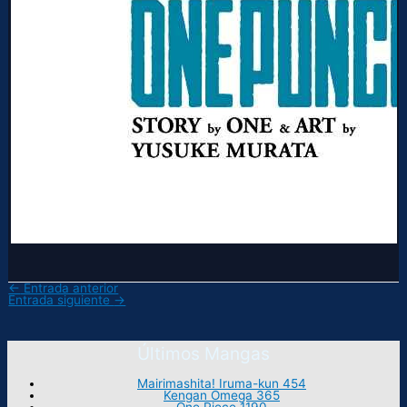
←
Entrada anterior
Entrada siguiente
→
Últimos Mangas
Mairimashita! Iruma-kun 454
Kengan Omega 365