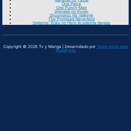
One Piece
One Punch-Man
Shingeki no Kyojin
Shuumatsu No Valkyrie
The Promised Neverland
Vigilante: Boku no Hero Academia Illegals
Copyright © 2026 Tv y Manga | Desarrollado por
Tema Astra para
WordPress