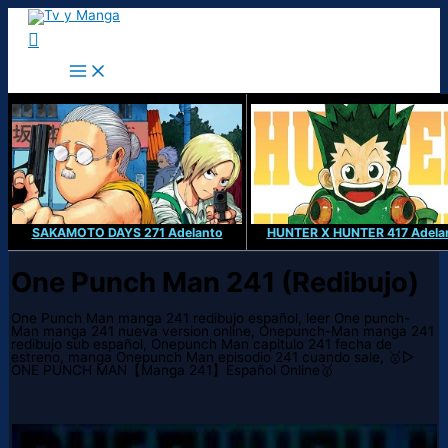
Ir
al
Buscar
contenido
SAKAMOTO DAYS 271 Adelanto
HUNTER X HUNTER 417 Adela
One Punch Man 241 (Redibujo)
One Punch Man manga 241 redibujo español, leer One punch-
Man manga 241 nueva version online, Onepunch-Man manga 241
redibujo sub español, Onepunch Man capitulo 241 fecha de
estreno, manga Onepunch Man episodio 241 cuando sale, 🥇▷
ONE PUNCH MAN【Manga 241】Español Online🥇