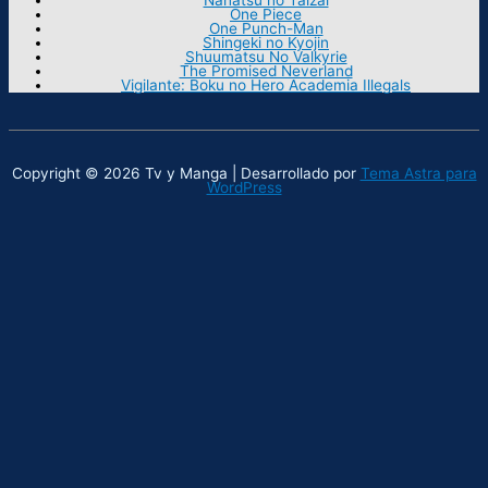
One Piece
One Punch-Man
Shingeki no Kyojin
Shuumatsu No Valkyrie
The Promised Neverland
Vigilante: Boku no Hero Academia Illegals
Copyright © 2026 Tv y Manga | Desarrollado por
Tema Astra para
WordPress