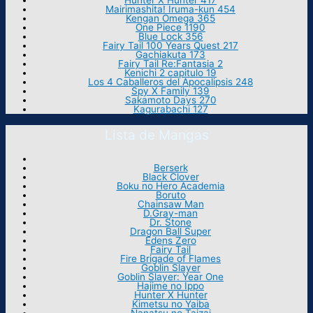
Hunter X Hunter 417
Mairimashita! Iruma-kun 454
Kengan Omega 365
One Piece 1190
Blue Lock 356
Fairy Tail 100 Years Quest 217
Gachiakuta 173
Fairy Tail Re:Fantasia 2
Kenichi 2 capitulo 19
Los 4 Caballeros del Apocalipsis 248
Spy X Family 139
Sakamoto Days 270
Kagurabachi 127
Lista de Mangas
Berserk
Black Clover
Boku no Hero Academia
Boruto
Chainsaw Man
D.Gray-man
Dr. Stone
Dragon Ball Super
Edens Zero
Fairy Tail
Fire Brigade of Flames
Goblin Slayer
Goblin Slayer: Year One
Hajime no Ippo
Hunter X Hunter
Kimetsu no Yaiba
Nanatsu no Taizai