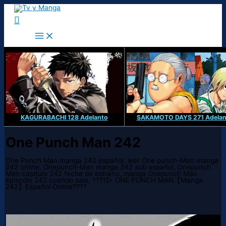
Ir
al
Buscar
contenido
KAGURABACHI 128 Adelanto
SAKAMOTO DAYS 271 Adelan
One Punch Man 242
One Punch Man manga 242 español, leer One punch-Man manga
242 online, Onepunch-Man manga 242 sub español, Onepunch
Man capitulo 242 fecha de estreno, manga Onepunch Man
episodio 242 cuando sale, ????▷ ONE PUNCH MAN【Manga
242】Español Online????