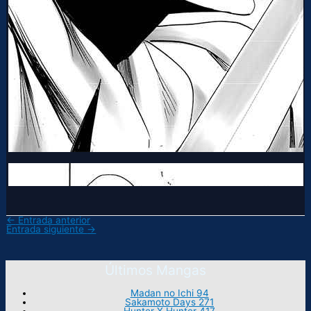
←
Entrada anterior
Entrada siguiente
→
Últimos Mangas
Madan no Ichi 94
Sakamoto Days 271