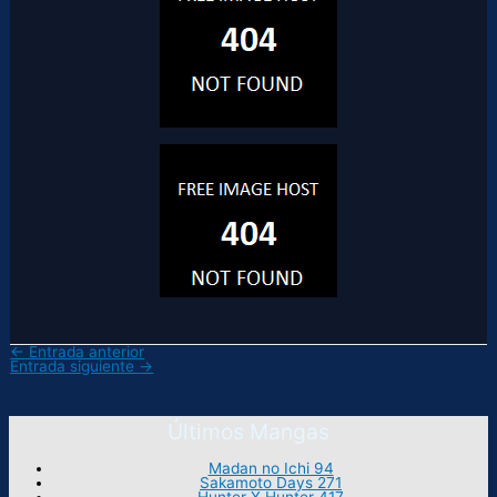
←
Entrada anterior
Entrada siguiente
→
Últimos Mangas
Madan no Ichi 94
Sakamoto Days 271