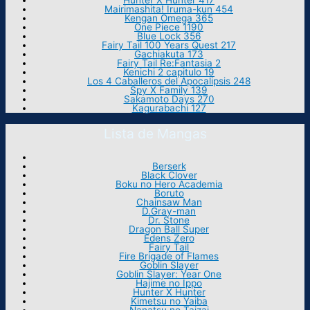
Hunter X Hunter 417
Mairimashita! Iruma-kun 454
Kengan Omega 365
One Piece 1190
Blue Lock 356
Fairy Tail 100 Years Quest 217
Gachiakuta 173
Fairy Tail Re:Fantasia 2
Kenichi 2 capitulo 19
Los 4 Caballeros del Apocalipsis 248
Spy X Family 139
Sakamoto Days 270
Kagurabachi 127
Lista de Mangas
Berserk
Black Clover
Boku no Hero Academia
Boruto
Chainsaw Man
D.Gray-man
Dr. Stone
Dragon Ball Super
Edens Zero
Fairy Tail
Fire Brigade of Flames
Goblin Slayer
Goblin Slayer: Year One
Hajime no Ippo
Hunter X Hunter
Kimetsu no Yaiba
Nanatsu no Taizai