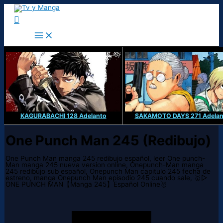
Ir
al
Buscar
contenido
KAGURABACHI 128 Adelanto
SAKAMOTO DAYS 271 Adelan
One Punch Man 245 (Redibujo)
One Punch Man manga 245 redibujo español, leer One punch-
Man manga 245 nueva version online, Onepunch-Man manga
245 redibujo sub español, Onepunch Man capitulo 245 fecha de
estreno, manga Onepunch Man episodio 245 cuando sale, 🥇▷
ONE PUNCH MAN【Manga 245】Español Online🥇