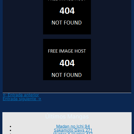
←
Entrada anterior
Entrada siguiente
→
Últimos Mangas
Madan no Ichi 94
Sakamoto Days 271