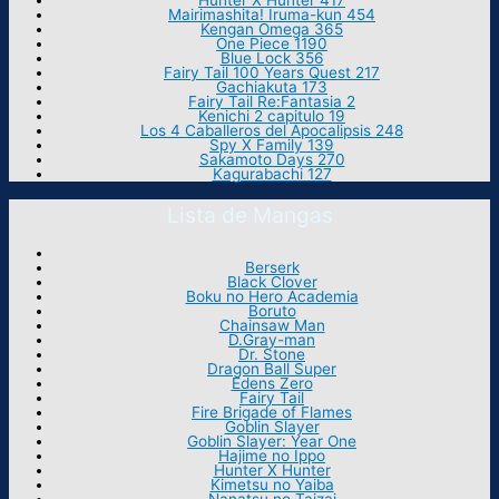
Hunter X Hunter 417
Mairimashita! Iruma-kun 454
Kengan Omega 365
One Piece 1190
Blue Lock 356
Fairy Tail 100 Years Quest 217
Gachiakuta 173
Fairy Tail Re:Fantasia 2
Kenichi 2 capitulo 19
Los 4 Caballeros del Apocalipsis 248
Spy X Family 139
Sakamoto Days 270
Kagurabachi 127
Lista de Mangas
Berserk
Black Clover
Boku no Hero Academia
Boruto
Chainsaw Man
D.Gray-man
Dr. Stone
Dragon Ball Super
Edens Zero
Fairy Tail
Fire Brigade of Flames
Goblin Slayer
Goblin Slayer: Year One
Hajime no Ippo
Hunter X Hunter
Kimetsu no Yaiba
Nanatsu no Taizai