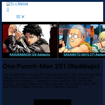
Ir
al
Buscar
contenido
KAGURABACHI 128 Adelanto
SAKAMOTO DAYS 271 Adelan
One Punch-Man 251 (Redibujo)
One Punch Man manga 251 redibujo español, leer One punch-Man
manga 251 nueva version online, Onepunch-Man manga 251
redibujo sub español, Onepunch Man capitulo 251 fecha de
estreno, manga Onepunch Man episodio 251 cuando sale, 🥇▷
ONE PUNCH MAN【Manga 251】Español Online🥇