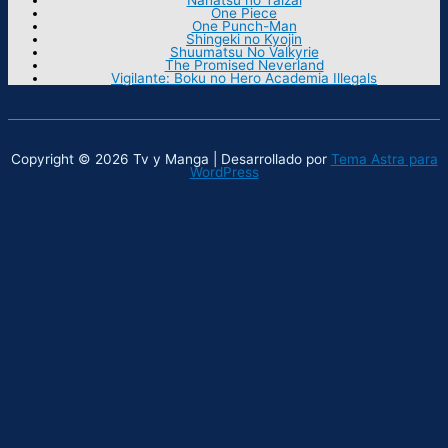
One Piece
One Punch-Man
Shingeki no Kyojin
Shuumatsu No Valkyrie
The Promised Neverland
Vigilante: Boku no Hero Academia Illegals
Copyright © 2026 Tv y Manga | Desarrollado por
Tema Astra para
WordPress