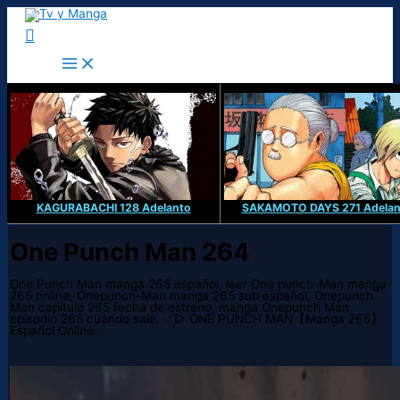
Ir
al
Buscar
contenido
KAGURABACHI 128 Adelanto
SAKAMOTO DAYS 271 Adelan
One Punch Man 264
One Punch Man manga 265 español, leer One punch-Man manga
265 online, Onepunch-Man manga 265 sub español, Onepunch
Man capitulo 265 fecha de estreno, manga Onepunch Man
episodio 265 cuando sale, ✅▷ ONE PUNCH MAN【Manga 265】
Español Online✅