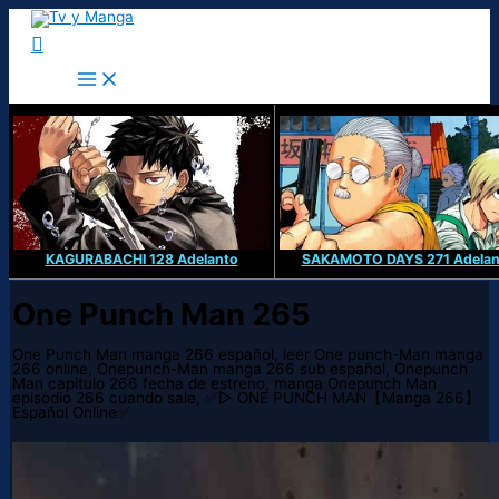
Ir
al
Buscar
contenido
KAGURABACHI 128 Adelanto
SAKAMOTO DAYS 271 Adelan
One Punch Man 265
One Punch Man manga 266 español, leer One punch-Man manga
266 online, Onepunch-Man manga 266 sub español, Onepunch
Man capitulo 266 fecha de estreno, manga Onepunch Man
episodio 266 cuando sale, ✅▷ ONE PUNCH MAN【Manga 266】
Español Online✅