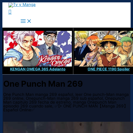
Ir
al
Buscar
contenido
KENGAN OMEGA 365 Adelanto
ONE PIECE 1190 Spoiler
One Punch Man 269
One Punch Man manga 269 español, leer One punch-Man manga
269 online, Onepunch-Man manga 269 sub español, Onepunch
Man capitulo 269 fecha de estreno, manga Onepunch Man
episodio 269 cuando sale, ✅▷ ONE PUNCH MAN【Manga 269】
Español Online✅