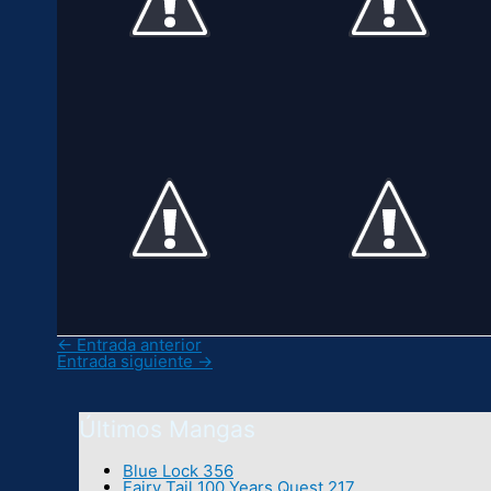
←
Entrada anterior
Entrada siguiente
→
Últimos Mangas
Blue Lock 356
Fairy Tail 100 Years Quest 217