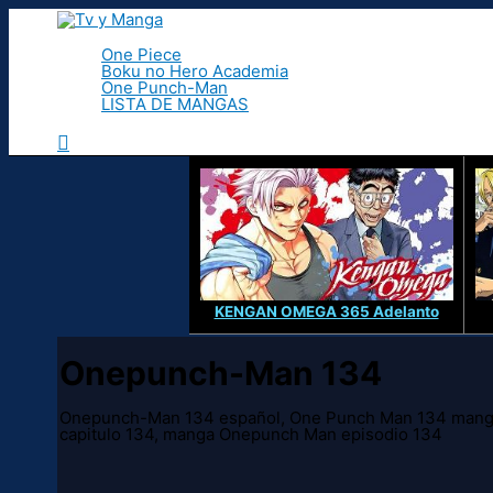
Ir
al
contenido
One Piece
Boku no Hero Academia
One Punch-Man
LISTA DE MANGAS
Buscar
KENGAN OMEGA 365 Adelanto
Onepunch-Man 134
Onepunch-Man 134 español, One Punch Man 134 manga
capitulo 134, manga Onepunch Man episodio 134