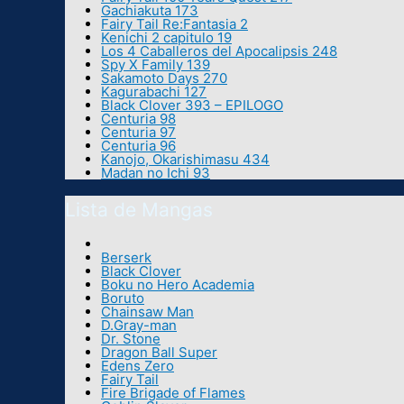
Gachiakuta 173
Fairy Tail Re:Fantasia 2
Kenichi 2 capitulo 19
Los 4 Caballeros del Apocalipsis 248
Spy X Family 139
Sakamoto Days 270
Kagurabachi 127
Black Clover 393 – EPILOGO
Centuria 98
Centuria 97
Centuria 96
Kanojo, Okarishimasu 434
Madan no Ichi 93
Lista de Mangas
Berserk
Black Clover
Boku no Hero Academia
Boruto
Chainsaw Man
D.Gray-man
Dr. Stone
Dragon Ball Super
Edens Zero
Fairy Tail
Fire Brigade of Flames