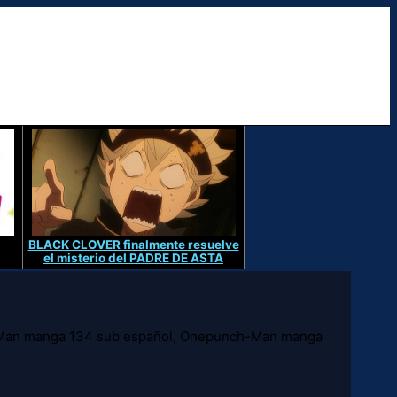
BLACK CLOVER finalmente resuelve
el misterio del PADRE DE ASTA
-Man manga 134 sub español, Onepunch-Man manga