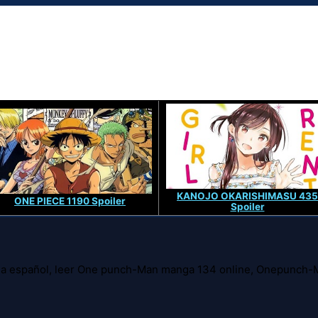
KANOJO OKARISHIMASU 435
ONE PIECE 1190 Spoiler
Spoiler
 español, leer One punch-Man manga 134 online, Onepunch