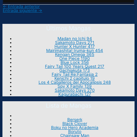
←
Entrada anterior
Entrada siguiente
→
Últimos Mangas
Madan no Ichi 94
Sakamoto Days 271
Hunter X Hunter 417
Mairimashita! Iruma-kun 454
Kengan Omega 365
One Piece 1190
Blue Lock 356
Fairy Tail 100 Years Quest 217
Gachiakuta 173
Fairy Tail Re:Fantasia 2
Kenichi 2 capitulo 19
Los 4 Caballeros del Apocalipsis 248
Spy X Family 139
Sakamoto Days 270
Kagurabachi 127
Lista de Mangas
Berserk
Black Clover
Boku no Hero Academia
Boruto
Chainsaw Man