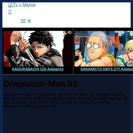
Ir
al
Buscar
contenido
KAGURABACHI 128 Adelanto
SAKAMOTO DAYS 271 Adelan
Onepunch-Man 95
Onepunch-Man 95 español, One Punch Man 95 manga español,
leer One punch-Man manga 95 online, Onepunch-Man manga 95
sub español, Onepunch-Man manga capitulo 95, manga
Onepunch-Man episodio 95