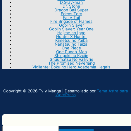
D.Gray-man
Dr. Stone
Dragon Ball Super
Edens Zero
Fairy Tail
Fire Brigade of Flames
Goblin Slayer
Goblin Slayer: Year One
Hajime no Ippo
Hunter X Hunter
Kimetsu no Yaiba
Nanatsu no Taizai
One Piece
One Punch-Man
Shingeki no Kyojin
Shuumatsu No Valkyrie
The Promised Neverland
Vigilante: Boku no Hero Academia Illegals
Copyright © 2026 Tv y Manga | Desarrollado por
Tema Astra para
WordPress