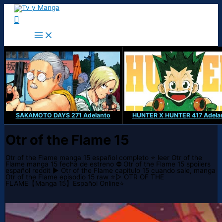
Ir
al
Buscar
contenido
SAKAMOTO DAYS 271 Adelanto
HUNTER X HUNTER 417 Adela
Otr of the Flame 15
Otr of the Flame manga 15 español completo ⭐ leer Otr of the
Flame manga 15 fecha de estreno ⛔ Otr of the Flame 15 spoilers
español reddit ▶️ Otr of the Flame capitulo 15 cuando sale, manga
Otr of the Flame episodio 15 raw ⭐▷ OTR OF THE
FLAME【Manga 15】Español Online⭐