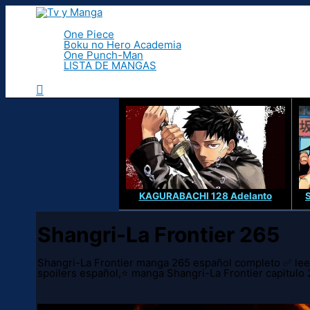
Ir
al
contenido
One Piece
Boku no Hero Academia
One Punch-Man
LISTA DE MANGAS
Buscar
KAGURABACHI 128 Adelanto
Shangri-La Frontier 265
Shangri-La Frontier manga 265 español completo ✅ leer
spoilers español,⭐ manga Shangri-La Frontier capi