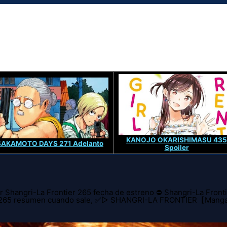
KANOJO OKARISHIMASU 435
SAKAMOTO DAYS 271 Adelanto
Spoiler
 Shangri-La Frontier 265 fecha de estreno ⛔ Shangri-La Fronti
tulo 265 resumen cuando sale, ✅▷ SHANGRI-LA FRONTIER【Man