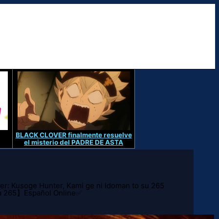
BLACK CLOVER finalmente resuelve
el misterio del PADRE DE ASTA
er: Kusoge Hunter, Kami ge ni Idoman to su 265
ga 265】Español Online✅