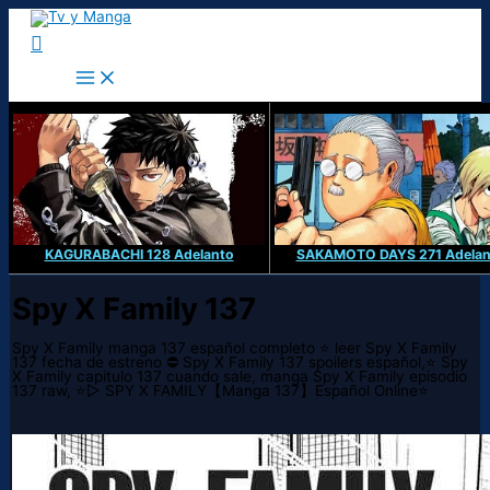
Ir
al
Buscar
contenido
KAGURABACHI 128 Adelanto
SAKAMOTO DAYS 271 Adelan
Spy X Family 137
Spy X Family manga 137 español completo ⭐ leer Spy X Family
137 fecha de estreno ⛔ Spy X Family 137 spoilers español,⭐ Spy
X Family capitulo 137 cuando sale, manga Spy X Family episodio
137 raw, ⭐▷ SPY X FAMILY【Manga 137】Español Online⭐