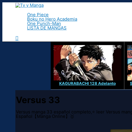
Ir
al
contenido
One Piece
Boku no Hero Academia
One Punch-Man
LISTA DE MANGAS
Buscar
KAGURABACHI 128 Adelanto
Versus 33
Versus manga 33 español completo,⭐ leer Versus mang
Español【Manga Online】🥇