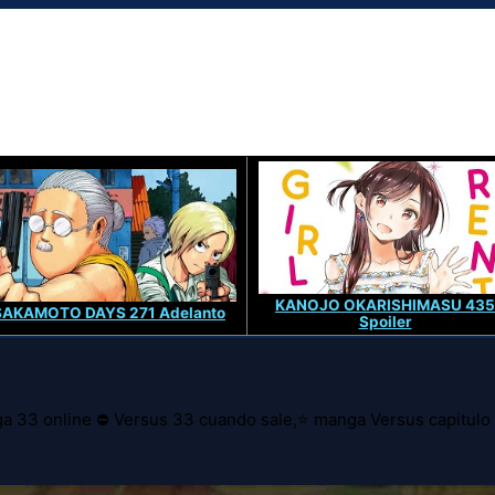
KANOJO OKARISHIMASU 435
SAKAMOTO DAYS 271 Adelanto
Spoiler
a 33 online ⛔ Versus 33 cuando sale,⭐ manga Versus capitulo