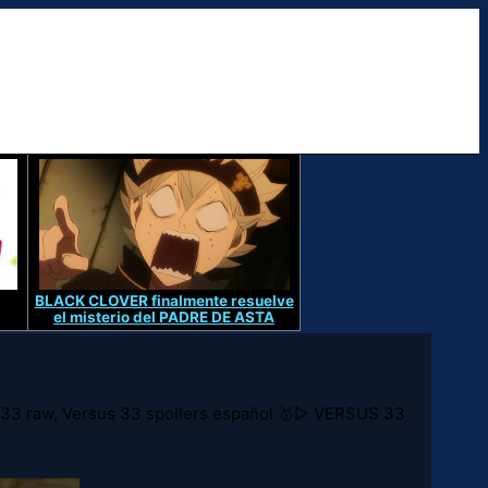
BLACK CLOVER finalmente resuelve
el misterio del PADRE DE ASTA
 33 raw, Versus 33 spoilers español 🥇▷ VERSUS 33