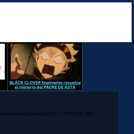
BLACK CLOVER finalmente resuelve
el misterio del PADRE DE ASTA
 manga Berserk episodio 380, 🥇BERSERK 380