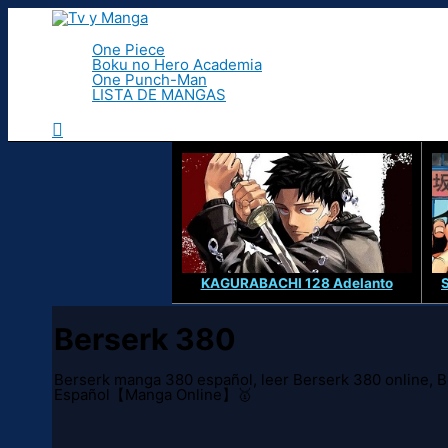
Ir
al
contenido
One Piece
Boku no Hero Academia
One Punch-Man
LISTA DE MANGAS
Buscar
KAGURABACHI 128 Adelanto
Berserk 380
Berserk manga 380 español, leer Berserk 380 online,
Español【Manga Online】🥇