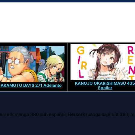
KANOJO OKARISHIMASU 435
SAKAMOTO DAYS 271 Adelanto
Spoiler
 Berserk manga 380 sub español, Berserk manga capitulo 380,