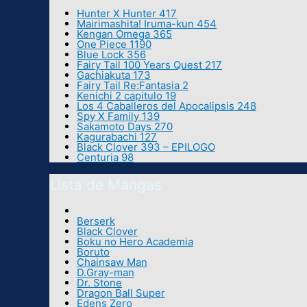
Hunter X Hunter 417
Mairimashita! Iruma-kun 454
Kengan Omega 365
One Piece 1190
Blue Lock 356
Fairy Tail 100 Years Quest 217
Gachiakuta 173
Fairy Tail Re:Fantasia 2
Kenichi 2 capitulo 19
Los 4 Caballeros del Apocalipsis 248
Spy X Family 139
Sakamoto Days 270
Kagurabachi 127
Black Clover 393 – EPILOGO
Centuria 98
Lista de Mangas
Berserk
Black Clover
Boku no Hero Academia
Boruto
Chainsaw Man
D.Gray-man
Dr. Stone
Dragon Ball Super
Edens Zero