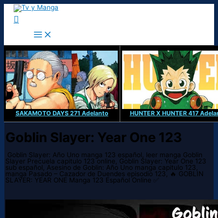
Ir
al
Buscar
contenido
SAKAMOTO DAYS 271 Adelanto
HUNTER X HUNTER 417 Adela
Goblin Slayer: Year One 123
Goblin Slayer: Año Uno manga 123 español, leer manga Goblin
Slayer Precuela capitulo 123 online, Goblin Slayer: Year One 123
sub español, Asesino de Goblin: Año Uno manga capitulo 123,
manga Pasado – Cazador de Duendes episodio 123, 🔥 GOBLIN
SLAYER: YEAR ONE Manga 123 Español Online ✅