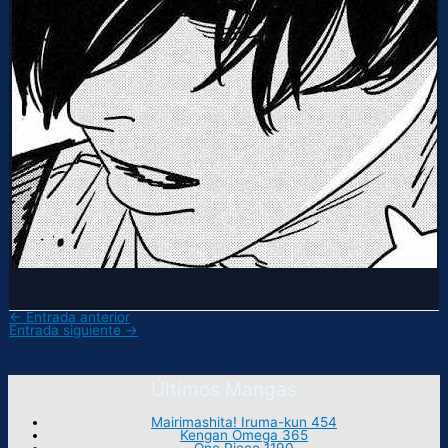
←
Entrada anterior
Entrada siguiente
→
Últimos Mangas
Mairimashita! Iruma-kun 454
Kengan Omega 365