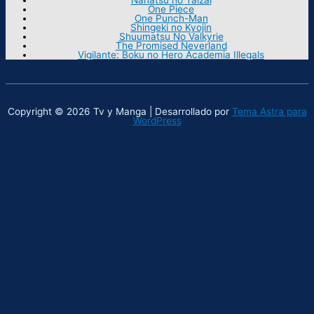
One Piece
One Punch-Man
Shingeki no Kyojin
Shuumatsu No Valkyrie
The Promised Neverland
Vigilante: Boku no Hero Academia Illegals
Copyright © 2026 Tv y Manga | Desarrollado por
Tema Astra para
WordPress