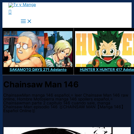
Ir
al
Buscar
contenido
SAKAMOTO DAYS 271 Adelanto
HUNTER X HUNTER 417 Adela
Chainsaw Man 146
ChainsawMan manga 146 español,⭐ leer Chainsaw Man 146 raw
online, Hombre Motosierra manga 146 spoilers español,⭐
Chainsawman parte 2 capitulo 146 cuando sale, manga
Chainsaw-Man episodio 146 🥇CHAINSAW MAN【Manga 146】
Español Online🥇