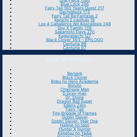
One Piece 1190
Blue Lock 356
Fairy Tail 100 Years Quest 217
Gachiakuta 173
Fairy Tail Re:Fantasia 2
Kenichi 2 capitulo 19
Los 4 Caballeros del Apocalipsis 248
Spy X Family 139
Sakamoto Days 270
Kagurabachi 127
Black Clover 393 – EPILOGO
Centuria 98
Centuria 97
Lista de Mangas
Berserk
Black Clover
Boku no Hero Academia
Boruto
Chainsaw Man
D.Gray-man
Dr. Stone
Dragon Ball Super
Edens Zero
Fairy Tail
Fire Brigade of Flames
Goblin Slayer
Goblin Slayer: Year One
Hajime no Ippo
Hunter X Hunter
Kimetsu no Yaiba
Nanatsu no Taizai