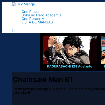
Ir
al
contenido
One Piece
Boku no Hero Academia
One Punch-Man
LISTA DE MANGAS
Buscar
KAGURABACHI 128 Adelanto
Chainsaw Man 61
ChainsawMan manga 61 español, leer Chainsaw Man ma
episodio 61