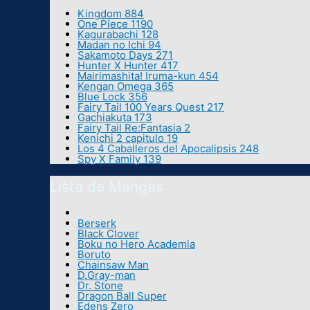
Kingdom 884
One Piece 1190
Kagurabachi 128
Madan no Ichi 94
Sakamoto Days 271
Hunter X Hunter 417
Mairimashita! Iruma-kun 454
Kengan Omega 365
Blue Lock 356
Fairy Tail 100 Years Quest 217
Gachiakuta 173
Fairy Tail Re:Fantasia 2
Kenichi 2 capitulo 19
Los 4 Caballeros del Apocalipsis 248
Spy X Family 139
Lista de Mangas
Berserk
Black Clover
Boku no Hero Academia
Boruto
Chainsaw Man
D.Gray-man
Dr. Stone
Dragon Ball Super
Edens Zero