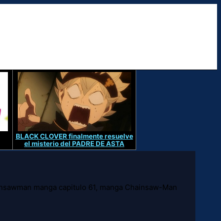
BLACK CLOVER finalmente resuelve
el misterio del PADRE DE ASTA
insawman manga capitulo 61, manga Chainsaw-Man