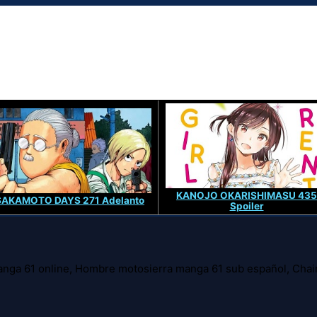
KANOJO OKARISHIMASU 435
SAKAMOTO DAYS 271 Adelanto
Spoiler
nga 61 online, Hombre motosierra manga 61 sub español, Cha