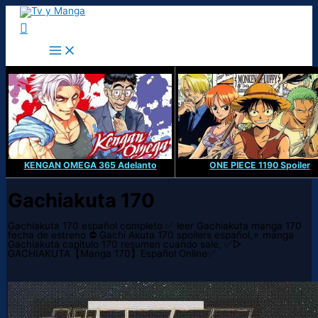
Ir
al
Buscar
contenido
KENGAN OMEGA 365 Adelanto
ONE PIECE 1190 Spoiler
Gachiakuta 170
Gachiakuta 170 español completo ✅ leer Gachiakuta manga 170
fecha de estreno ⛔ Gachi Akuta 170 spoilers español,⭐ manga
Gachiakuta capitulo 170 resumen cuando sale, ✅▷
GACHIAKUTA【Manga 170】Español Online✅