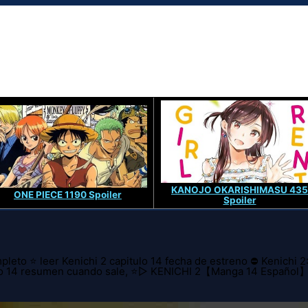
KANOJO OKARISHIMASU 435
ONE PIECE 1190 Spoiler
Spoiler
leto ⭐ leer Kenichi 2 capitulo 14 fecha de estreno ⛔ Kenichi 2
itulo 14 resumen cuando sale, ⭐▷ KENICHI 2【Manga 14 Español