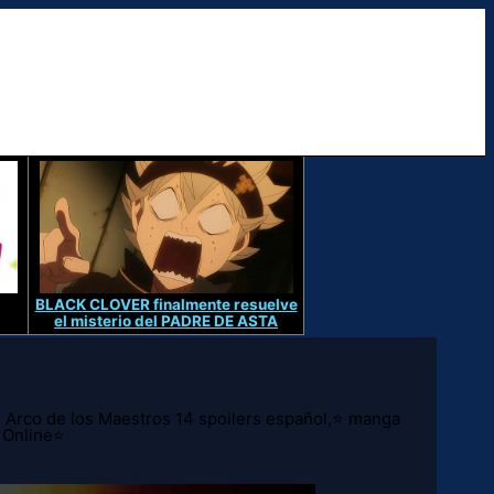
BLACK CLOVER finalmente resuelve
el misterio del PADRE DE ASTA
: Arco de los Maestros 14 spoilers español,⭐ manga
】Online⭐