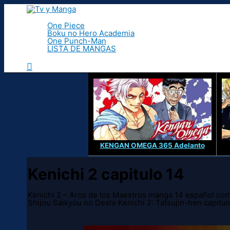
Ir
al
contenido
One Piece
Boku no Hero Academia
One Punch-Man
LISTA DE MANGAS
Buscar
KENGAN OMEGA 365 Adelanto
Kenichi 2 capitulo 14
Kenichi 2 – Arco de los Maestros manga 14 español comp
Shijou Saikyou no Deshi Kenichi 2: Tatsujin-hen cap