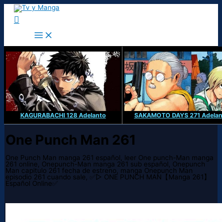
Ir
al
Buscar
contenido
KAGURABACHI 128 Adelanto
SAKAMOTO DAYS 271 Adelan
One Punch Man 261
One Punch Man manga 261 español, leer One punch-Man manga
261 online, Onepunch-Man manga 261 sub español, Onepunch
Man capitulo 261 fecha de estreno, manga Onepunch Man
episodio 261 cuando sale, ✅▷ ONE PUNCH MAN【Manga 261】
Español Online✅